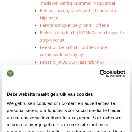
medewerker bij Krummel in Nijverdal
Een verjaardagsfeestje bij Krummel in
Nijverdal
Eerste schop in de grond Hofferie
Elektrisch rijden bij KOSMO: een bewuste
stap vooruit
Feest bij De Schuit - ontdek onze
vernieuwde vestiging!
Feest bij KOSMO Hassinkbrink -
heropening op 14 juni
Feest! De BSO is weer volledig open
Feestelijke heropening De Schatkist in
Enschede
Deze website maakt gebruik van cookies
Feestelijke heropening Het Ravijn na
We gebruiken cookies om content en advertenties te
make-over: 11 maart feest
personaliseren, om functies voor social media te bieden
Feestelijke opening De Hoge Esch in
en om ons websiteverkeer te analyseren. Ook delen we
Rijssen
informatie over je gebruik van onze site met onze
Frisse make-over voor steeds meer
partners voor social media, adverteren en analyse. Deze