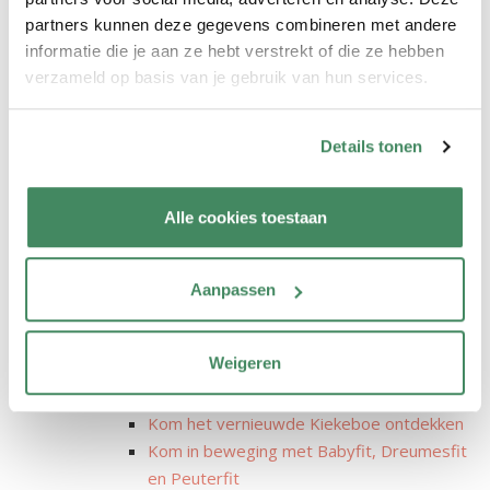
KOSMO-vestigingen
partners kunnen deze gegevens combineren met andere
Gratis workshopavond: Zindelijkheid bij
informatie die je aan ze hebt verstrekt of die ze hebben
jonge kinderen
verzameld op basis van je gebruik van hun services.
Haal alles uit de OuderApp
Heropening Kriskras in Haarle – Kom jij
Details tonen
ook een kijkje nemen?
High Five Almelo wordt onderdeel van
KOSMO
Alle cookies toestaan
In pyjama naar de opvang! Startsein
Nationale Voorleesdagen bij Columbus
Junior
Aanpassen
Kinderopvang KOSMO breidt uit met
Tussen Thuis en Peuter Thuis
Weigeren
Kinderopvangorganisatie Columbus Junior
gaat verder onder de naam KOSMO
Kom het vernieuwde Kiekeboe ontdekken
Kom in beweging met Babyfit, Dreumesfit
en Peuterfit