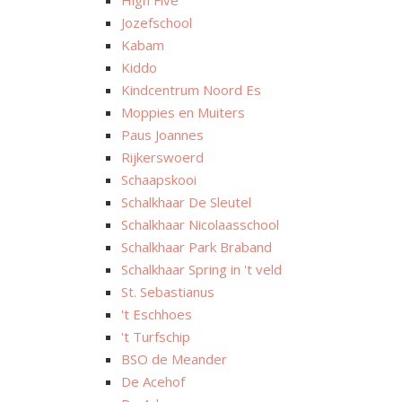
High Five
Jozefschool
Kabam
Kiddo
Kindcentrum Noord Es
Moppies en Muiters
Paus Joannes
Rijkerswoerd
Schaapskooi
Schalkhaar De Sleutel
Schalkhaar Nicolaasschool
Schalkhaar Park Braband
Schalkhaar Spring in 't veld
St. Sebastianus
't Eschhoes
't Turfschip
BSO de Meander
De Acehof