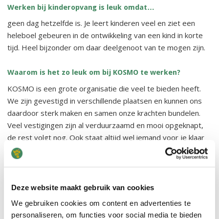
Werken bij kinderopvang is leuk omdat…
geen dag hetzelfde is. Je leert kinderen veel en ziet een
heleboel gebeuren in de ontwikkeling van een kind in korte
tijd. Heel bijzonder om daar deelgenoot van te mogen zijn.
Waarom is het zo leuk om bij KOSMO te werken?
KOSMO is een grote organisatie die veel te bieden heeft.
We zijn gevestigd in verschillende plaatsen en kunnen ons
daardoor sterk maken en samen onze krachten bundelen.
Veel vestigingen zijn al verduurzaamd en mooi opgeknapt,
de rest volgt nog. Ook staat altijd wel iemand voor je klaar
die je vraag wil beantwoorden of je verder wil helpen, op
alle afdelingen zijn ze erg behulpzaam.
Wat vind jij belangrijk gedurende de dag?
Deze website maakt gebruik van cookies
Dat de kinderen zoveel mogelijk rust ervaren, dat wij als
We gebruiken cookies om content en advertenties te
leiding goed op elkaar ingespeeld zijn en de taken over de
personaliseren, om functies voor social media te bieden