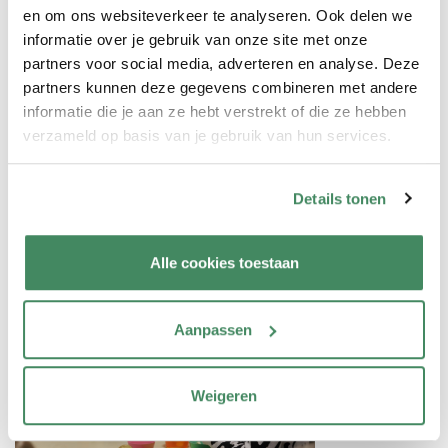
dag goed verdelen. Wij hebben aan een blik genoeg en
en om ons websiteverkeer te analyseren. Ook delen we
informatie over je gebruik van onze site met onze
weten dan wie wat gaat doen.
partners voor social media, adverteren en analyse. Deze
partners kunnen deze gegevens combineren met andere
Voor stagiaires spreek ik altijd alles uit en denk ik hardop:
informatie die je aan ze hebt verstrekt of die ze hebben
“Wat gaat er allemaal in je om? Zie je wat er moet
verzameld op basis van je gebruik van hun services.
gebeuren? Benoem wat er moet gebeuren.” Zo maken ze
ook steeds meer deel uit van de dag en krijgen ze het
dagritme onder de knie. En natuurlijk is het heel erg
Details tonen
belangrijk om de kinderen uitdaging te bieden in hun spel. Ze
stimuleren om nieuwe dingen te leren en spelenderwijs te
Alle cookies toestaan
ontdekken.
Aanpassen
Weigeren