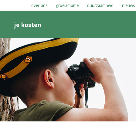
over ons
groeiambitie
duurzaamheid
nieuws
n
je kosten