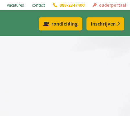
vacatures
contact
088-2347400
ouderportaal
rondleiding
inschrijven