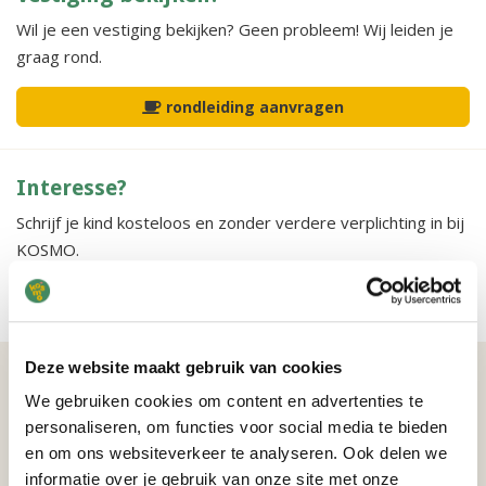
Wil je een vestiging bekijken? Geen probleem! Wij leiden je
graag rond.
rondleiding aanvragen
Interesse?
Schrijf je kind kosteloos en zonder verdere verplichting in bij
KOSMO.
vrijblijvend inschrijven
Deze website maakt gebruik van cookies
Het laatste nieuws
We gebruiken cookies om content en advertenties te
personaliseren, om functies voor social media te bieden
Slapen en rusten: 3 tips voor een
en om ons websiteverkeer te analyseren. Ook delen we
goede overgang
informatie over je gebruik van onze site met onze