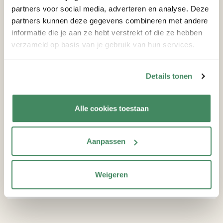
15 jun 2026
partners voor social media, adverteren en analyse. Deze
partners kunnen deze gegevens combineren met andere
informatie die je aan ze hebt verstrekt of die ze hebben
Eerste schop in de grond
verzameld op basis van je gebruik van hun services.
Hofferie
26 mei 2026
Details tonen
Spelen, groeien en stralen bij
Alle cookies toestaan
Deppenbroek op 22 april
30 maa 2026
Aanpassen
17 april: heropening Het Stroink,
Weigeren
Zonnestraaltjes & Sprookjesbos
16 maa 2026