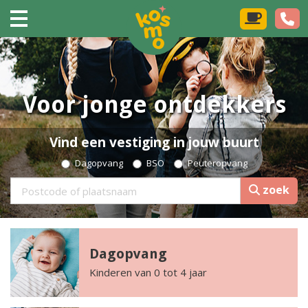
Voor jonge ontdekkers
Vind een vestiging in jouw buurt
Dagopvang
BSO
Peuteropvang
zoek
Dagopvang
Kinderen van 0 tot 4 jaar