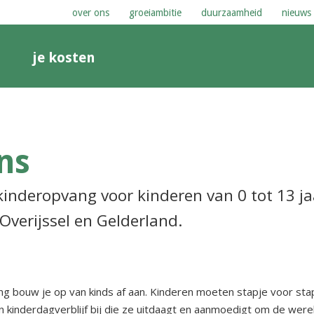
over ons
groeiambitie
duurzaamheid
nieuws
n
je kosten
ns
inderopvang voor kinderen van 0 tot 13 j
 Overijssel en Gelderland.
g bouw je op van kinds af aan. Kinderen moeten stapje voor sta
 kinderdagverblijf bij die ze uitdaagt en aanmoedigt om de werel