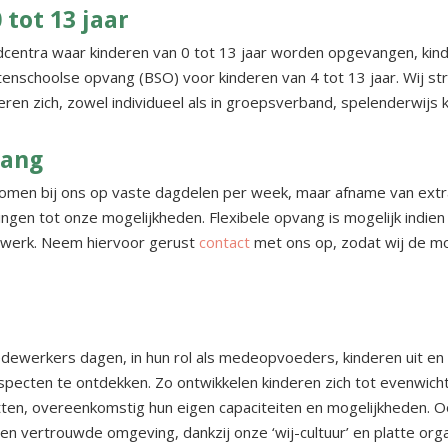
tot 13 jaar
dcentra waar kinderen van 0 tot 13 jaar worden opgevangen, ki
itenschoolse opvang (BSO) voor kinderen van 4 tot 13 jaar. Wij str
ren zich, zowel individueel als in groepsverband, spelenderwijs 
vang
omen bij ons op vaste dagdelen per week, maar afname van ext
ingen tot onze mogelijkheden. Flexibele opvang is mogelijk indien d
twerk. Neem hiervoor gerust
contact
met ons op, zodat wij de m
ewerkers dagen, in hun rol als medeopvoeders, kinderen uit en
aspecten te ontdekken. Zo ontwikkelen kinderen zich tot evenwich
ten, overeenkomstig hun eigen capaciteiten en mogelijkheden.
en vertrouwde omgeving, dankzij onze ‘wij-cultuur’ en platte organi