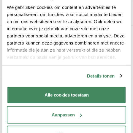
We gebruiken cookies om content en advertenties te
vorige item
volgende item
personaliseren, om functies voor social media te bieden
en om ons websiteverkeer te analyseren. Ook delen we
informatie over je gebruik van onze site met onze
Vestiging bekijken?
partners voor social media, adverteren en analyse. Deze
partners kunnen deze gegevens combineren met andere
Wil je een vestiging bekijken? Geen probleem! Wij leiden je
informatie die je aan ze hebt verstrekt of die ze hebben
graag rond.
verzameld op basis van je gebruik van hun services.
rondleiding aanvragen
Details tonen
Interesse?
Alle cookies toestaan
Schrijf je kind kosteloos en zonder verdere verplichting in bij
KOSMO.
Aanpassen
vrijblijvend inschrijven