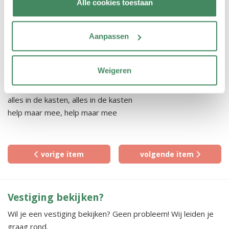
Alle cookies toestaan
Halo, hallo, hallo, ik ben Puk
Hallo, hallo, hallo, wie ben jij
Aanpassen
Opruimlied
Weigeren
Op gaan ruimen, op gaan ruimen
wie helpt mee, iedereen,
alles in de kasten, alles in de kasten
help maar mee, help maar mee
vorige item
volgende item
Vestiging bekijken?
Wil je een vestiging bekijken? Geen probleem! Wij leiden je
graag rond.