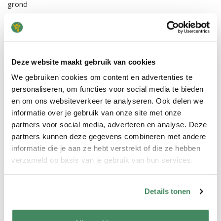
grond
klop het zand van je kleren, buiten spelen is gezond. Hoi
(sprong)
Kringlied
Deze website maakt gebruik van cookies
Kom maar in de kring, kring, kring
We gebruiken cookies om content en advertenties te
en luister wat ik zing, zing, zing,
personaliseren, om functies voor social media te bieden
goedemorgen samen,
en om ons websiteverkeer te analyseren. Ook delen we
dan noem ik jullie namen.
informatie over je gebruik van onze site met onze
partners voor social media, adverteren en analyse. Deze
Goedemorgenlied
partners kunnen deze gegevens combineren met andere
informatie die je aan ze hebt verstrekt of die ze hebben
Goedemorgen allemaal
verzameld op basis van je gebruik van hun services.
hebben jullie lekker geslapen,
goedemorgen allemaal
wat fijn dat jullie er zijn.
Details tonen
Puklied