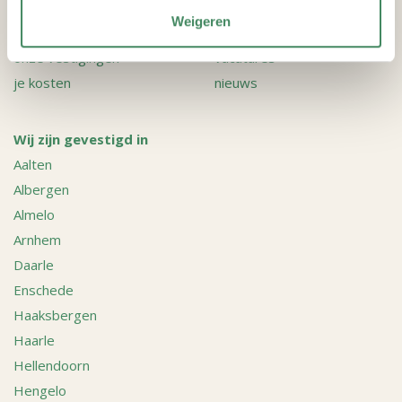
Maak je keuze
Weigeren
onze opvang
over ons
onze vestigingen
vacatures
je kosten
nieuws
Wij zijn gevestigd in
Aalten
Albergen
Almelo
Arnhem
Daarle
Enschede
Haaksbergen
Haarle
Hellendoorn
Hengelo