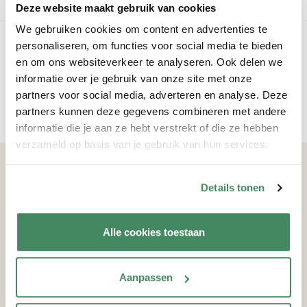
Deze website maakt gebruik van cookies
We gebruiken cookies om content en advertenties te
Je kosten
personaliseren, om functies voor social media te bieden
en om ons websiteverkeer te analyseren. Ook delen we
Weten hoeveel je betaalt bij KOSMO? Bereken eenvoudig je
informatie over je gebruik van onze site met onze
kosten uit.
partners voor social media, adverteren en analyse. Deze
partners kunnen deze gegevens combineren met andere
bereken je kosten
informatie die je aan ze hebt verstrekt of die ze hebben
verzameld op basis van je gebruik van hun services.
Volg ons
Details tonen
Alle cookies toestaan
Contact
Bel 088-2347400
Contactgegevens
Aanpassen