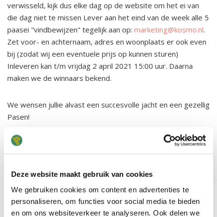
verwisseld, kijk dus elke dag op de website om het ei van
die dag niet te missen Lever aan het eind van de week alle 5
paasei "vindbewijzen" tegelijk aan op:
marketing@kosmo.nl
.
Zet voor- en achternaam, adres en woonplaats er ook even
bij (zodat wij een eventuele prijs op kunnen sturen)
Inleveren kan t/m vrijdag 2 april 2021 15:00 uur. Daarna
maken we de winnaars bekend.
We wensen jullie alvast een succesvolle jacht en een gezellig
Pasen!
vorige item
volgende item
Deze website maakt gebruik van cookies
We gebruiken cookies om content en advertenties te
Vestiging bekijken?
personaliseren, om functies voor social media te bieden
Wil je een vestiging bekijken? Geen probleem! Wij leiden je
en om ons websiteverkeer te analyseren. Ook delen we