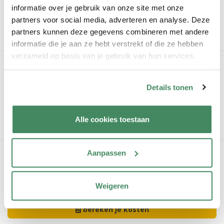
graag rond.
informatie over je gebruik van onze site met onze
partners voor social media, adverteren en analyse. Deze
rondleiding aanvragen
partners kunnen deze gegevens combineren met andere
informatie die je aan ze hebt verstrekt of die ze hebben
verzameld op basis van je gebruik van hun services.
Interesse?
Schrijf je kind kosteloos en zonder verdere verplichting in bij
Details tonen
KOSMO.
Alle cookies toestaan
vrijblijvend inschrijven
Aanpassen
Je kosten
Weten hoeveel je betaalt bij KOSMO? Bereken eenvoudig je
kosten uit.
Weigeren
bereken je kosten