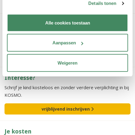
Details tonen
Alle cookies toestaan
Vestiging bekijken?
Wil je een vestiging bekijken? Geen probleem! Wij leiden je
graag rond.
Aanpassen
rondleiding aanvragen
Weigeren
Interesse?
Schrijf je kind kosteloos en zonder verdere verplichting in bij
KOSMO.
vrijblijvend inschrijven
Je kosten