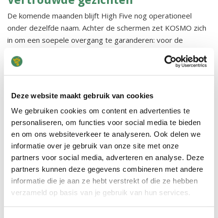
Vertrouwde gezichten
De komende maanden blijft High Five nog operationeel
onder dezelfde naam. Achter de schermen zet KOSMO zich
in om een soepele overgang te garanderen: voor de
medewerkers, de kinderen én hun ouders/verzorgers.
Belangrijk daarbij is dat de kinderen de vertrouwde
gezichten op hun groep zullen blijven zien. Alle pedagogisch
medewerkers van High Five gaan mee naar KOSMO en
Deze website maakt gebruik van cookies
blijven op hun eigen vestiging. Medio 2026 gaat High Five
We gebruiken cookies om content en advertenties te
officieel verder onder de vlag van KOSMO.
personaliseren, om functies voor social media te bieden
en om ons websiteverkeer te analyseren. Ook delen we
We kijken uit naar een mooie toekomst, waarin we samen:
informatie over je gebruik van onze site met onze
met ouders, kinderen én het team – blijven doen waar we
partners voor social media, adverteren en analyse. Deze
goed in zijn: liefdevolle en vertrouwde opvang bieden.
partners kunnen deze gegevens combineren met andere
informatie die je aan ze hebt verstrekt of die ze hebben
Foto: Belinda Moens (links) en Ramona Settels (rechts)
verzameld op basis van je gebruik van hun services.
vorige item
volgende item