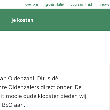
over ons
groeiambitie
duurzaamheid
nieuws
n
je kosten
an Oldenzaal. Dit is dè
te Oldenzalers direct onder 'De
dit mooie oude klooster bieden wij
 BSO aan.