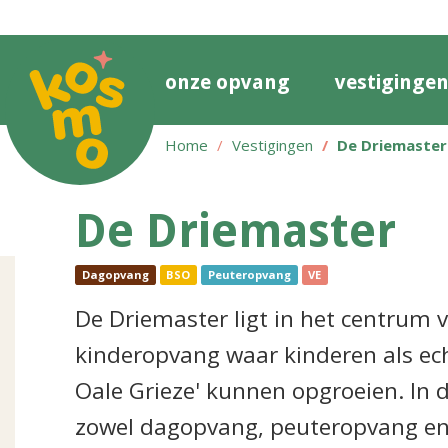
onze opvang
vestiginge
Home
Vestigingen
De Driemaster
De Driemaster
Dagopvang
BSO
Peuteropvang
VE
De Driemaster ligt in het centrum v
kinderopvang waar kinderen als ech
Oale Grieze' kunnen opgroeien. In 
zowel dagopvang, peuteropvang en