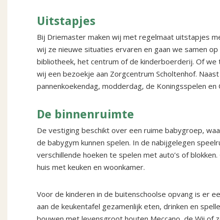
Uitstapjes
Bij Driemaster maken wij met regelmaat uitstapjes me
wij ze nieuwe situaties ervaren en gaan we samen op 
bibliotheek, het centrum of de kinderboerderij. Of we
wij een bezoekje aan Zorgcentrum Scholtenhof. Naast 
pannenkoekendag, modderdag, de Koningsspelen en
De binnenruimte
De vestiging beschikt over een ruime babygroep, waa
de babygym kunnen spelen. In de nabijgelegen speel
verschillende hoeken te spelen met auto’s of blokken
huis met keuken en woonkamer.
Voor de kinderen in de buitenschoolse opvang is er een
aan de keukentafel gezamenlijk eten, drinken en spell
bouwen met levensgroot houten Meccano, de Wii of ze