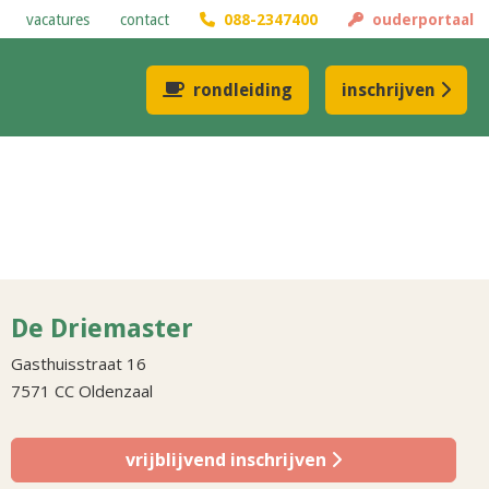
vacatures
contact
088-2347400
ouderportaal
rondleiding
inschrijven
De Driemaster
Gasthuisstraat 16
7571 CC Oldenzaal
vrijblijvend inschrijven