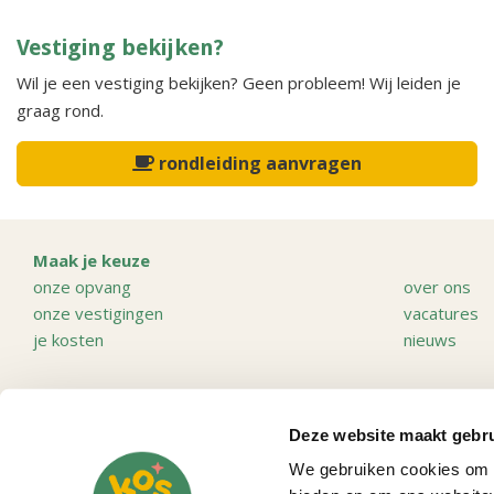
Vestiging bekijken?
Wil je een vestiging bekijken? Geen probleem! Wij leiden je
graag rond.
rondleiding aanvragen
Maak je keuze
onze opvang
over ons
onze vestigingen
vacatures
je kosten
nieuws
Wij zijn gevestigd in
Aalten
Haaksberg
Deze website maakt gebru
Albergen
Haarle
We gebruiken cookies om c
Almelo
Hellendoor