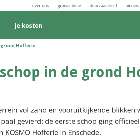
over ons
groeiambitie
duurzaamheid
nieuws
n
je kosten
 grond Hofferie
 schop in de grond H
rrein vol zand en vooruitkijkende blikken
lpaal gevierd: de eerste schop ging officiee
 KOSMO Hofferie in Enschede.