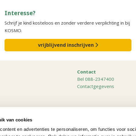
Interesse?
Schrijf je kind kosteloos en zonder verdere verplichting in bij
KOSMO.
vrijblijvend inschrijven
Contact
Bel 088-2347400
Contactgegevens
en
Lichtenvoorde
ik van cookies
Losser
ontent en advertenties te personaliseren, om functies voor soci
n
Mariaparochie