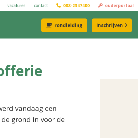
vacatures
contact
088-2347400
ouderportaal
rondleiding
inschrijven
offerie
 werd vandaag een
l de grond in voor de