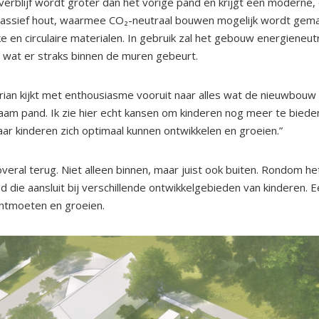
erblijf wordt groter dan het vorige pand en krijgt een moderne,
massief hout, waarmee CO₂-neutraal bouwen mogelijk wordt gema
e en circulaire materialen. In gebruik zal het gebouw energieneutr
s wat er straks binnen de muren gebeurt.
ian kijkt met enthousiasme vooruit naar alles wat de nieuwbouw
aam pand. Ik zie hier echt kansen om kinderen nog meer te biede
r kinderen zich optimaal kunnen ontwikkelen en groeien.”
 overal terug. Niet alleen binnen, maar juist ook buiten. Rondom
 die aansluit bij verschillende ontwikkelgebieden van kinderen. 
ontmoeten en groeien.