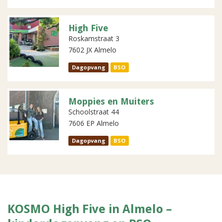
High Five
Roskamstraat 3
7602 JX Almelo
Dagopvang
BSO
Moppies en Muiters
Schoolstraat 44
7606 EP Almelo
Dagopvang
BSO
KOSMO High Five in Almelo –