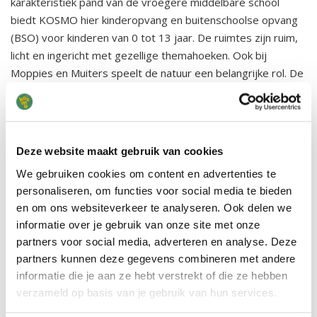
karakteristiek pand van de vroegere middelbare school
biedt KOSMO hier kinderopvang en buitenschoolse opvang
(BSO) voor kinderen van 0 tot 13 jaar. De ruimtes zijn ruim,
licht en ingericht met gezellige themahoeken. Ook bij
Moppies en Muiters speelt de natuur een belangrijke rol. De
vestiging heeft een ruime tuin mét moestuin. Ook werken
we actief samen met Stichting Natuurhus Almelo.
Rondleiding aanvragen of
Deze website maakt gebruik van cookies
inschrijven
We gebruiken cookies om content en advertenties te
Wil je meer informatie over de KOSMO High Five of KOSMO
personaliseren, om functies voor social media te bieden
Moppies en Muiters in Almelo of wil je kind(eren) direct
en om ons websiteverkeer te analyseren. Ook delen we
inschrijven? Klik dan
hier
. Het is ook mogelijk om een
informatie over je gebruik van onze site met onze
partners voor social media, adverteren en analyse. Deze
rondleiding aan te vragen. Neem een kijkje, proef de sfeer
partners kunnen deze gegevens combineren met andere
op de vestiging en maak kennis met de pedagogisch
informatie die je aan ze hebt verstrekt of die ze hebben
professionals op de groepen.
verzameld op basis van je gebruik van hun services.