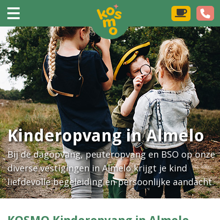
Kinderopvang in Almelo
Bij de dagopvang, peuteropvang en BSO op onze
diverse vestigingen in Almelo krijgt je kind
liefdevolle begeleiding en persoonlijke aandacht.