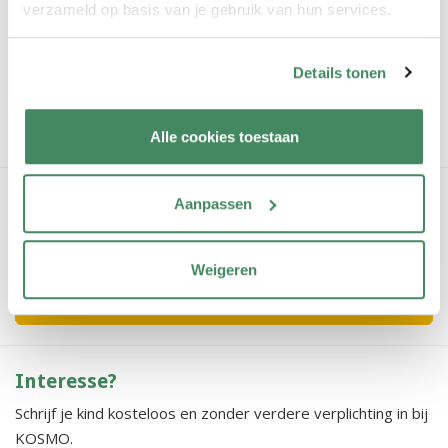
verzameld op basis van je gebruik van hun services.
Roezemoes
Liezenboerderij
Details tonen
vorige item
volgende item
Alle cookies toestaan
Vestiging bekijken?
Aanpassen
Wil je een vestiging bekijken? Geen probleem! Wij leiden je
graag rond.
Weigeren
rondleiding aanvragen
Interesse?
Schrijf je kind kosteloos en zonder verdere verplichting in bij
KOSMO.