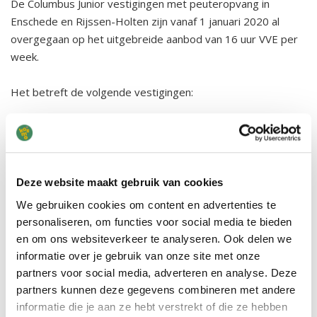
De Columbus Junior vestigingen met peuteropvang in
Enschede en Rijssen-Holten zijn vanaf 1 januari 2020 al
overgegaan op het uitgebreide aanbod van 16 uur VVE per
week.
Het betreft de volgende vestigingen:
Enschede
De Schatkist
Lumen
Deze website maakt gebruik van cookies
De Kabouters
We gebruiken cookies om content en advertenties te
De Zonnestraaltjes
personaliseren, om functies voor social media te bieden
De Bosuiltjes
en om ons websiteverkeer te analyseren. Ook delen we
Deppenbroek
informatie over je gebruik van onze site met onze
partners voor social media, adverteren en analyse. Deze
Rijssen/Holten
partners kunnen deze gegevens combineren met andere
informatie die je aan ze hebt verstrekt of die ze hebben
Kiddo