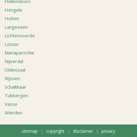
Hellendoorn
Hengelo
Holten
Langeveen
Lichtenvoorde
Losser
Mariaparochie
Nijverdal
Oldenzaal
Rijssen
Schalkhaar
Tubbergen
Vasse
Wierden
sitemap
|
copyright
|
disclaimer
|
privacy