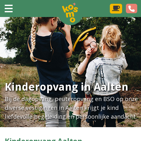
Kinderopvang in Aalten
Bij de dagopvang, peuteropvang en BSO op onze
diverse vestigingen in Aalten krijgt je kind
liefdevolle begeleiding en persoonlijke aandacht.