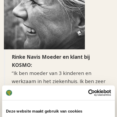
Rinke Navis Moeder en klant bij
KOSMO:
“Ik ben moeder van 3 kinderen en
werkzaam in het ziekenhuis. Ik ben zeer
enthousiast over KOSMO, de kinderen
overigens ook. Zij gaan er graag naar
toe. Door mijn onregelmatigheid gaan
Deze website maakt gebruik van cookies
de kinderen niet op vaste dagen naar