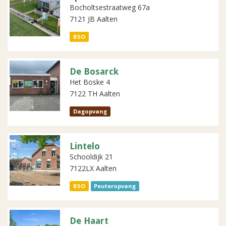
Bocholtsestraatweg 67a
7121 JB Aalten
BSO
De Bosarck
Het Boske 4
7122 TH Aalten
Dagopvang
Lintelo
Schooldijk 21
7122LX Aalten
BSO
Peuteropvang
De Haart