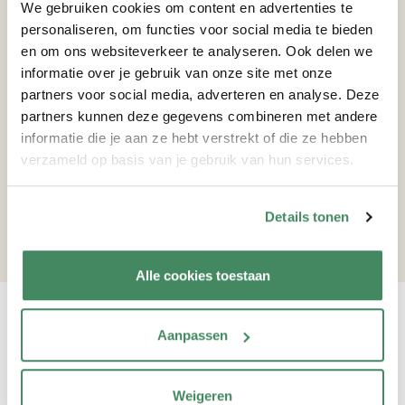
We gebruiken cookies om content en advertenties te
de opvang. Maar doordat er vaste
personaliseren, om functies voor social media te bieden
gezichten zijn en weinig verloop van
en om ons websiteverkeer te analyseren. Ook delen we
personeel, voelen onze kinderen zich
informatie over je gebruik van onze site met onze
partners voor social media, adverteren en analyse. Deze
helemaal thuis! Ook zien de
partners kunnen deze gegevens combineren met andere
pedagogisch medewerkers ieder kind
informatie die je aan ze hebt verstrekt of die ze hebben
als individu. Zij stimuleren de
verzameld op basis van je gebruik van hun services.
ontwikkeling, ondernemen activiteiten
en laten kinderen lekker spelen.”
Details tonen
Alle cookies toestaan
Dagopvang in Aalten
Aanpassen
Voor dagopvang in Aalten kunt je terecht bij IKC Uniek en De
Bosarck in Aalten. Kinderen van 0 - 4 jaar kunnen zich hier
Weigeren
spelenderwijs ontwikkelen en hun eerste sociale contacten