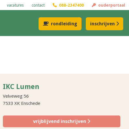
vacatures
contact
088-2347400
ouderportaal
rondleiding
inschrijven
IKC Lumen
Velveweg 56
7533 XK Enschede
vrijblijvend inschrijven