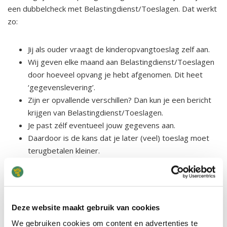
een dubbelcheck met Belastingdienst/Toeslagen. Dat werkt
zo:
Jij als ouder vraagt de kinderopvangtoeslag zelf aan.
Wij geven elke maand aan Belastingdienst/Toeslagen
door hoeveel opvang je hebt afgenomen. Dit heet
‘gegevenslevering’.
Zijn er opvallende verschillen? Dan kun je een bericht
krijgen van Belastingdienst/Toeslagen.
Je past zélf eventueel jouw gegevens aan.
Daardoor is de kans dat je later (veel) toeslag moet
terugbetalen kleiner.
Tip:
check ook zélf regelmatig of jouw toeslaggegevens nog
kloppen. Dat kan op
mijntoeslagen.nl
of gebruik de
kinderopvangtoeslag app van Belastingdienst/Toeslagen.
Deze website maakt gebruik van cookies
We gebruiken cookies om content en advertenties te