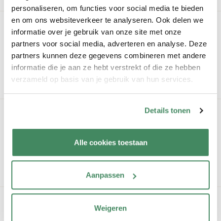
personaliseren, om functies voor social media te bieden
en om ons websiteverkeer te analyseren. Ook delen we
Vestiging bekijken?
informatie over je gebruik van onze site met onze
Wil je een vestiging bekijken? Geen probleem! Wij leiden je
partners voor social media, adverteren en analyse. Deze
partners kunnen deze gegevens combineren met andere
graag rond.
informatie die je aan ze hebt verstrekt of die ze hebben
verzameld op basis van je gebruik van hun services.
rondleiding aanvragen
Details tonen
Interesse?
Schrijf je kind kosteloos en zonder verdere verplichting in bij
Alle cookies toestaan
KOSMO.
vrijblijvend inschrijven
Aanpassen
Je kosten
Weigeren
Weten hoeveel je betaalt bij KOSMO? Bereken eenvoudig je