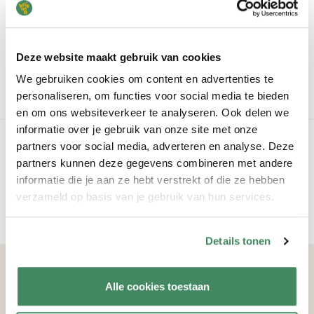
Interesse?
Schrijf je kind kosteloos en zonder verdere verplichting in bij
Deze website maakt gebruik van cookies
KOSMO.
We gebruiken cookies om content en advertenties te
vrijblijvend inschrijven
personaliseren, om functies voor social media te bieden
en om ons websiteverkeer te analyseren. Ook delen we
informatie over je gebruik van onze site met onze
Je kosten
partners voor social media, adverteren en analyse. Deze
partners kunnen deze gegevens combineren met andere
Weten hoeveel je betaalt bij KOSMO? Bereken eenvoudig je
informatie die je aan ze hebt verstrekt of die ze hebben
kosten uit.
verzameld op basis van je gebruik van hun services.
bereken je kosten
Details tonen
Volg ons
Alle cookies toestaan