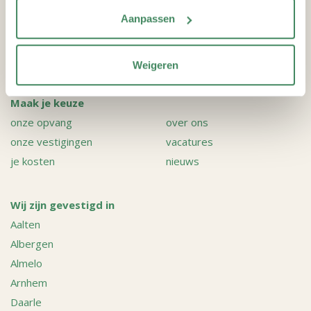
Aanpassen
Contact
Bel 088-2347400
Weigeren
Contactgegevens
Maak je keuze
onze opvang
over ons
onze vestigingen
vacatures
je kosten
nieuws
Wij zijn gevestigd in
Aalten
Albergen
Almelo
Arnhem
Daarle