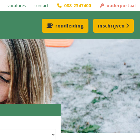
vacatures
contact
088-2347400
ouderportaal
rondleiding
inschrijven