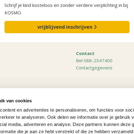
Schrijf je kind kosteloos en zonder verdere verplichting in bij
KOSMO.
vrijblijvend inschrijven
Contact
Bel 088-2347400
Contactgegevens
en
Lichtenvoorde
ik van cookies
Losser
ontent en advertenties te personaliseren, om functies voor soci
n
Mariaparochie
erkeer te analyseren. Ook delen we informatie over je gebruik v
Nijverdal
cial media, adverteren en analyse. Deze partners kunnen deze
Oldenzaal
rmatie die je aan ze hebt verstrekt of die ze hebben verzameld