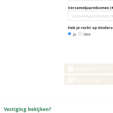
Verzameljaarinkomen (
Heb je recht op kinder
Ja
Nee
Gegevens kind 1
2
Berekening
3
Vestiging bekijken?