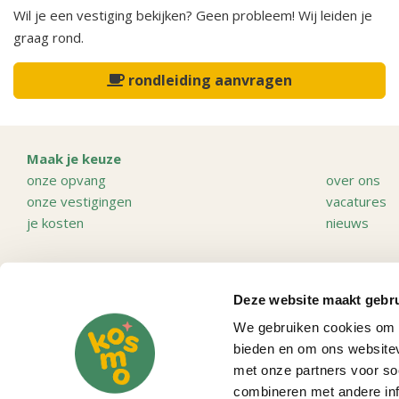
Wil je een vestiging bekijken? Geen probleem! Wij leiden je
graag rond.
rondleiding aanvragen
Maak je keuze
onze opvang
over ons
onze vestigingen
vacatures
je kosten
nieuws
Wij zijn gevestigd in
Aalten
Haaksberg
Deze website maakt gebru
Albergen
Haarle
We gebruiken cookies om c
Almelo
Hellendoor
bieden en om ons websitev
Arnhem
Hengelo
met onze partners voor so
Daarle
Holten
combineren met andere info