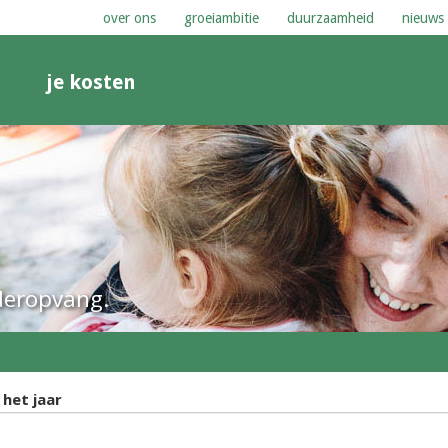
over ons
groeiambitie
duurzaamheid
nieuws
n
je kosten
nderopvang.
het jaar