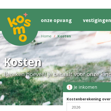
onze opvang
vestiginge
Home
Kosten
Kosten
Bereken hoeveel je betaalt voor onze ki
Je inkomen
1
Kostenberekening over 