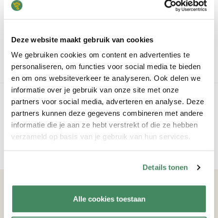
Interesse?
Schrijf je kind kosteloos en zonder verdere verplichting in bij
Deze website maakt gebruik van cookies
KOSMO.
We gebruiken cookies om content en advertenties te
vrijblijvend inschrijven
personaliseren, om functies voor social media te bieden
en om ons websiteverkeer te analyseren. Ook delen we
informatie over je gebruik van onze site met onze
Je kosten
partners voor social media, adverteren en analyse. Deze
partners kunnen deze gegevens combineren met andere
Weten hoeveel je betaalt bij KOSMO? Bereken eenvoudig je
informatie die je aan ze hebt verstrekt of die ze hebben
kosten uit.
verzameld op basis van je gebruik van hun services.
bereken je kosten
Details tonen
Volg ons
Alle cookies toestaan