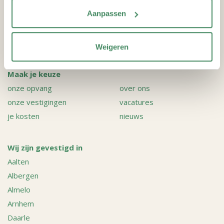
Aanpassen
Contact
Bel 088-2347400
Weigeren
Contactgegevens
Maak je keuze
onze opvang
over ons
onze vestigingen
vacatures
je kosten
nieuws
Wij zijn gevestigd in
Aalten
Albergen
Almelo
Arnhem
Daarle