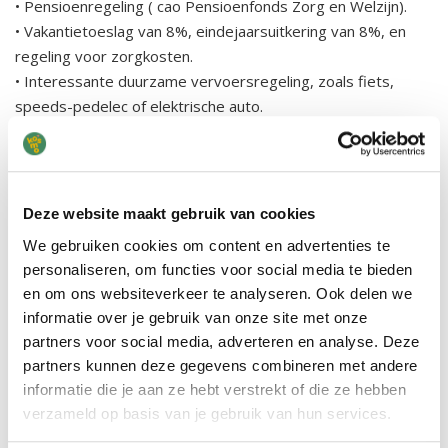
• Pensioenregeling ( cao Pensioenfonds Zorg en Welzijn).
• Vakantietoeslag van 8%, eindejaarsuitkering van 8%, en
regeling voor zorgkosten.
• Interessante duurzame vervoersregeling, zoals fiets,
speeds-pedelec of elektrische auto.
Solliciteren
Is dit jouw nieuwe baan in de kinderopvang? Zoek je een
Deze website maakt gebruik van cookies
vacature BSO in Reutum? Wil je werken als pedagogisch
medewerker BSO op een plek waar je echt naar buiten
We gebruiken cookies om content en advertenties te
gaat?
personaliseren, om functies voor social media te bieden
en om ons websiteverkeer te analyseren. Ook delen we
Stuur dan jouw cv en motivatie naar sollicitaties@kosmo.nl
informatie over je gebruik van onze site met onze
partners voor social media, adverteren en analyse. Deze
partners kunnen deze gegevens combineren met andere
Wil je meer weten over deze vacature? Bel gerust één van
informatie die je aan ze hebt verstrekt of die ze hebben
onze recruiters via 088 - 234 73 73. We vertellen je graag
verzameld op basis van je gebruik van hun services.
meer.