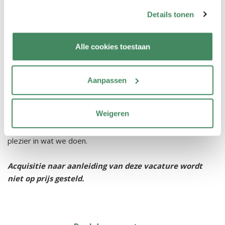
Details tonen
Direct solliciteren
Over KOSMO
Alle cookies toestaan
Bij KOSMO draait alles om ontdekken en groeien. Samen
zorgen we ervoor dat kinderen iedere dag met plezier
Aanpassen
kunnen spelen, leren en ontwikkelen. Met ruim 850 collega's
bouwen we aan een omgeving waarin kinderen én
Weigeren
medewerkers zich thuis voelen. Onze kernwaarden?
Aandacht voor elkaar, ontdekkend leren, duurzaam leven en
plezier in wat we doen.
Acquisitie naar aanleiding van deze vacature wordt
niet op prijs gesteld.