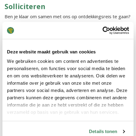
Solliciteren
Ben je klaar om samen met ons op ontdekkingsreis te gaan?
Stuur je cv en korte motivatie naar sollicitaties@kosmo.nl
en “vertel ons waar jij kinderen het meest van laat stralen.”
Heb je vragen over de functie? Onze recruiters helpen je
graag verder via 088-234 700.
Deze website maakt gebruik van cookies
We gebruiken cookies om content en advertenties te
Direct solliciteren
personaliseren, om functies voor social media te bieden
en om ons websiteverkeer te analyseren. Ook delen we
informatie over je gebruik van onze site met onze
partners voor social media, adverteren en analyse. Deze
Over KOSMO
partners kunnen deze gegevens combineren met andere
KOSMO is een kinderopvangorganisatie in het oosten van
informatie die je aan ze hebt verstrekt of die ze hebben
Nederland met 60 vestigingen verdeeld over Twente,
verzameld op basis van je gebruik van hun services.
Salland en de Achterhoek. Ons hoofdkantoor staat in Almelo.
Er werken ruim 800 medewerkers bij ons en met elkaar
Details tonen
vangen we dagelijks zo’n 5.000 kinderen op. Wij hebben een